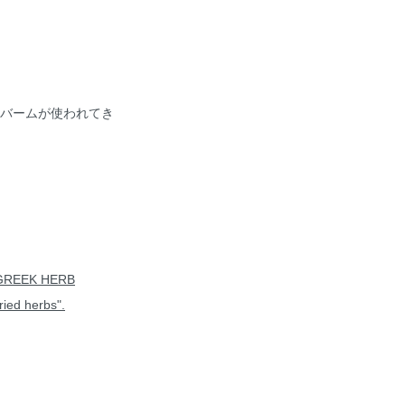
バームが使われてき
GREEK HERB
ed herbs".